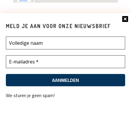
MELD JE AAN VOOR ONZE NIEUWSBRIEF
Select the terms
U
We sturen je geen spam!