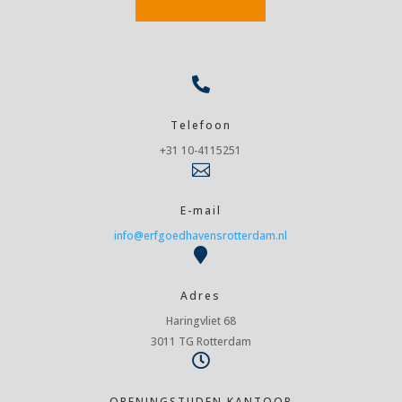

Telefoon
+31 10-4115251

E-mail
info@erfgoedhavensrotterdam.nl

Adres
Haringvliet 68
3011 TG Rotterdam

OPENINGSTIJDEN KANTOOR