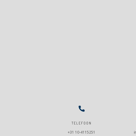

TELEFOON
+31 10-4115251
i