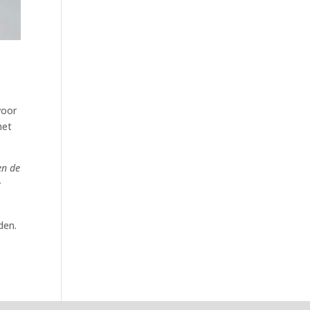
voor
het
en de
e
den.