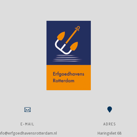


E-MAIL
ADRES
nfo@erfgoedhavensrotterdam.nl
Haringvliet 68