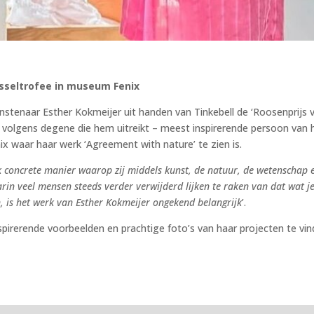
isseltrofee in museum Fenix
nstenaar Esther Kokmeijer uit handen van Tinkebell de ‘Roosenprijs 
 – volgens degene die hem uitreikt – meest inspirerende persoon van 
x waar haar werk ‘Agreement with nature’ te zien is.
jk concrete manier waarop zij middels kunst, de natuur, de wetenschap 
aarin veel mensen steeds verder verwijderd lijken te raken van dat wat j
, is het werk van Esther Kokmeijer ongekend belangrijk
’.
nspirerende voorbeelden en prachtige foto’s van haar projecten te vin